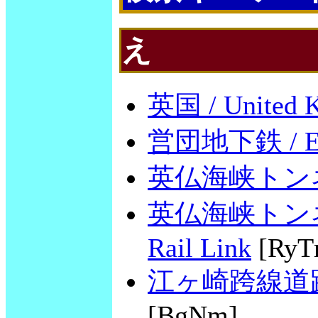
え
英国 / United 
営団地下鉄 / Eid
英仏海峡トンネル /
英仏海峡トンネル連
Rail Link
[RyT
江ヶ崎跨線道路橋 /
[BgNm]