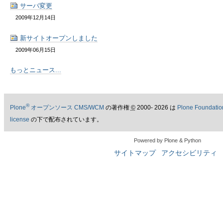
サーバ変更
2009年12月14日
新サイトオープンしました
2009年06月15日
もっとニュース...
®
Plone
オープンソース CMS/WCM
の著作権
©
2000- 2026 は
Plone Foundatio
license
の下で配布されています。
Powered by Plone & Python
サイトマップ
アクセシビリティ