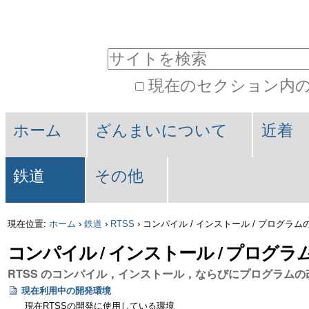
パ
コ
ン
ー
サイトを検索
テ
ソ
現在のセクション内
ン
ナ
詳
ツ
セ
ル
細
ホーム
ざんまいについて
近着
に
検
ク
ツ
索
飛
鉄道
その他
シ
ー
ぶ
ョ
ル
現在位置:
ホーム
›
鉄道
›
RTSS
›
コンパイル / インストール / プログラム
|
ン
コンパイル / インストール / プログラ
ナ
RTSS のコンパイル，インストール，ならびにプログラムの
ビ
現在利用中の開発環境
現在RTSSの開発に使用している環境