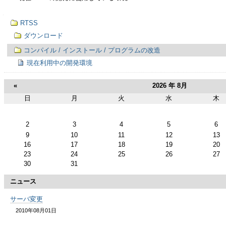
ゲ
ー
ナ
RTSS
ビ
ゲ
ダウンロード
シ
ー
コンパイル / インストール / プログラムの改造
シ
ョ
ョ
現在利用中の開発環境
ン
ン
«
2026 年 8月
に
日
月
火
水
木
8
月
飛
2
3
4
5
6
9
10
11
12
13
ぶ
16
17
18
19
20
23
24
25
26
27
30
31
ニュース
サーバ変更
2010年08月01日