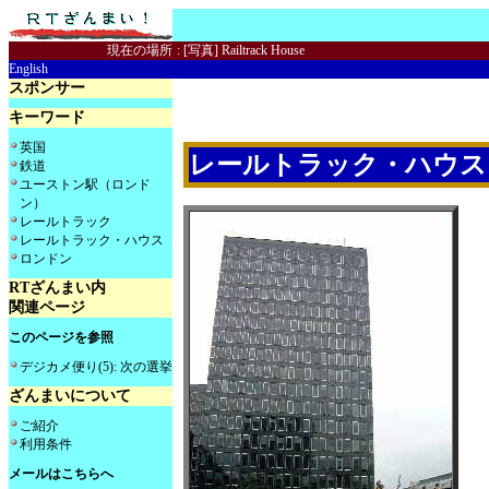
現在の場所
:
[写真] Railtrack House
English
スポンサー
キーワード
英国
レールトラック・ハウス
鉄道
ユーストン駅（ロンド
ン）
レールトラック
レールトラック・ハウス
ロンドン
RTざんまい内
関連ページ
このページを参照
デジカメ便り(5): 次の選挙
ざんまいについて
ご紹介
利用条件
メールはこちらへ