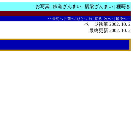
お写真
|
鉄道ざんまい
|
橋梁ざんまい
|
種蒔き
<<最初へ
|
<前へ
|
ひとつ上に戻る
|
次へ>
|
最後へ>>
ページ執筆 2002. 10. 2
最終更新 2002. 10. 2