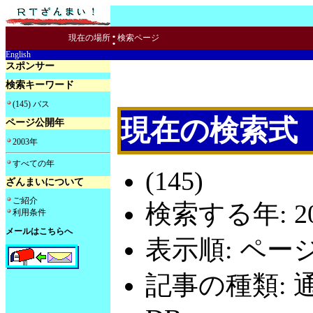
:
現在の場所
検索ページ
English
スポンサー
検索キーワード
(145) バス
現在の検索式
ページ公開年
2003年
すべての年
(145)
ざんまいについて
ご紹介
検索する年: 20
利用条件
メールはこちらへ
表示順: ペー
記事の種類: 