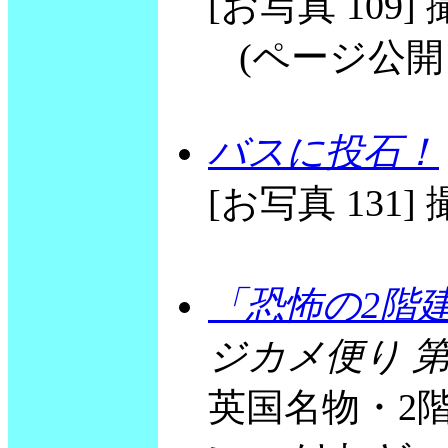
[お写真 109] 撮
(ページ公開 20
バスに投石！
[お写真 131] 撮
「恐怖の2階
ジカメ便り 第
英国名物・2