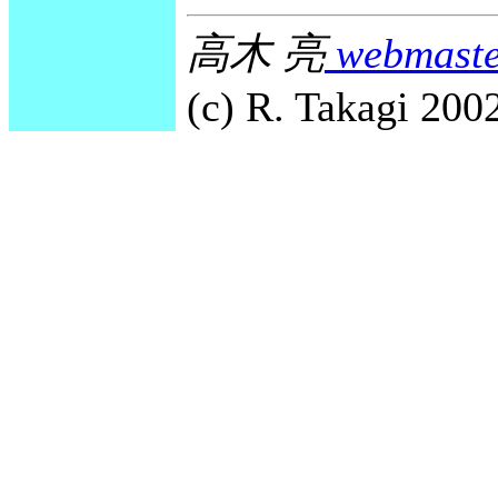
高木 亮
webmaste
(c) R. Takagi 2002