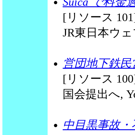
Suica で料
[リソース 10
JR東日本ウェブペ
営団地下鉄民
[リソース 1
国会提出へ, Yomi
中目黒事故・