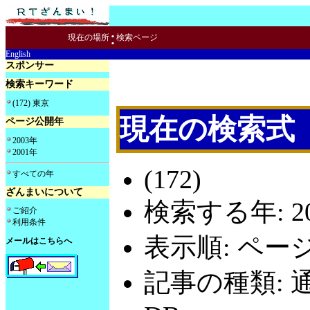
:
現在の場所
検索ページ
English
スポンサー
検索キーワード
(172) 東京
現在の検索式
ページ公開年
2003年
2001年
(172)
すべての年
ざんまいについて
検索する年: 20
ご紹介
利用条件
表示順: ペー
メールはこちらへ
記事の種類: 