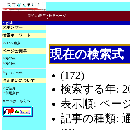
:
現在の場所
検索ページ
English
スポンサー
検索キーワード
(172) 東京
現在の検索式
ページ公開年
2002年
2001年
(172)
すべての年
ざんまいについて
検索する年: 20
ご紹介
利用条件
表示順: ペー
メールはこちらへ
記事の種類: 