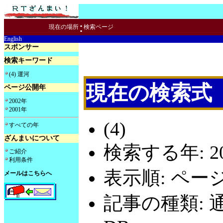
:
現在の場所
検索ページ
English
スポンサー
検索キーワード
(4) 運河
現在の検索式
ページ公開年
2002年
2001年
(4)
すべての年
ざんまいについて
検索する年: 20
ご紹介
利用条件
表示順: ペー
メールはこちらへ
記事の種類: 