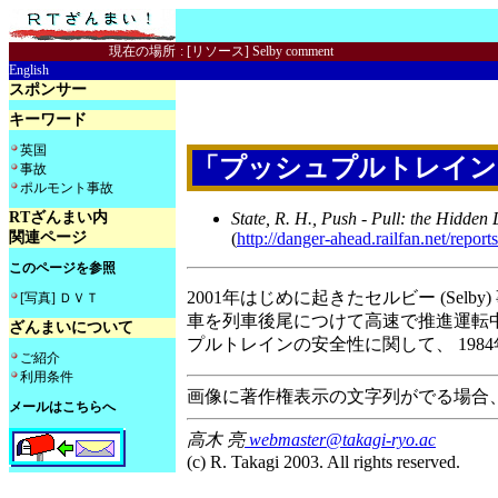
現在の場所
:
[リソース] Selby comment
English
スポンサー
キーワード
英国
「プッシュプルトレイン
事故
ポルモント事故
RTざんまい内
State, R. H., Push - Pull: the Hidde
関連ページ
(
http://danger-ahead.railfan.net/repor
このページを参照
2001年はじめに起きたセルビー (Selb
[写真] ＤＶＴ
車を列車後尾につけて高速で推進運転中
ざんまいについて
プルトレインの安全性に関して、 1984
ご紹介
利用条件
画像に著作権表示の文字列がでる場合
メールはこちらへ
高木 亮
webmaster@takagi-ryo.ac
(c) R. Takagi 2003. All rights reserved.