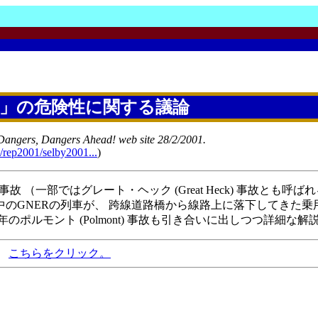
」の危険性に関する議論
n Dangers, Dangers Ahead! web site 28/2/2001.
ts/rep2001/selby2001...
)
y) 事故 （一部ではグレート・ヘック (Great Heck) 事故
のGNERの列車が、 跨線道路橋から線路上に落下してきた乗
年のポルモント (Polmont) 事故も引き合いに出しつつ詳細な
、
こちらをクリック。