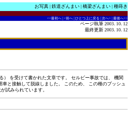
お写真
|
鉄道ざんまい
|
橋梁ざんまい
|
種蒔き
<<最初へ
|
<前へ
|
ひとつ上に戻る
| 次へ> |
最後へ>>
ページ執筆 2003. 10. 12
最終更新 2003. 10. 12
とも呼ばれる） を受けて書かれた文章です。 セルビー事故では、 機関
用車と接触して脱線しました。 このため、 この種のプッシュ
解説が試みられています。