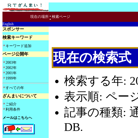
:
現在の場所
検索ページ
English
スポンサー
検索キーワード
キーワード追加
現在の検索式
ページ公開年
2003年
2002年
2001年
検索する年: 20
1999年
すべての年
表示順: ペー
ざんまいについて
ご紹介
記事の種類: 
利用条件
メールはこちらへ
DB.