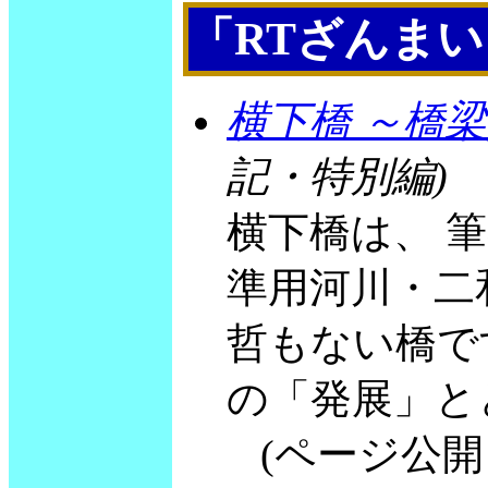
「RTざんま
横下橋 ～橋
記・特別編)
横下橋は、 
準用河川・二
哲もない橋です
の「発展」と
(ページ公開 20