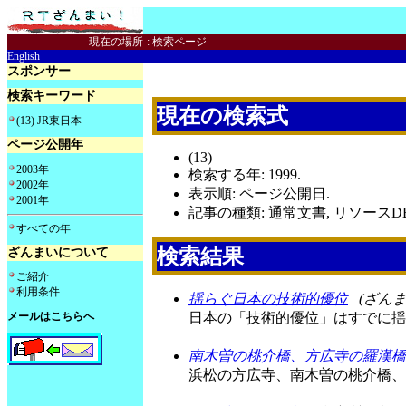
現在の場所
:
検索ページ
English
スポンサー
検索キーワード
現在の検索式
(13) JR東日本
ページ公開年
(13)
2003年
検索する年: 1999.
2002年
表示順: ページ公開日.
2001年
記事の種類: 通常文書, リソースDB
すべての年
検索結果
ざんまいについて
ご紹介
利用条件
揺らぐ日本の技術的優位
(ざんま
メールはこちらへ
日本の「技術的優位」はすでに揺
南木曽の桃介橋、方広寺の羅漢橋
浜松の方広寺、南木曽の桃介橋、