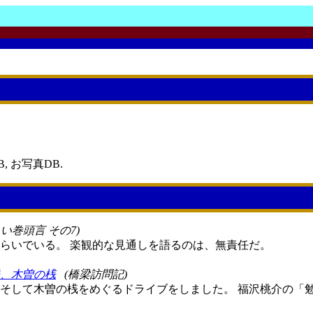
, お写真DB.
い巻頭言 その7)
らいでいる。 楽観的な見通しを語るのは、無責任だ。
、木曽の桟
(橋梁訪問記)
そして木曽の桟をめぐるドライブをしました。 福沢桃介の「勉