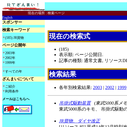
現在の場所
:
検索ページ
English
スポンサー
検索キーワード
現在の検索式
(185) JR貨物
ページ公開年
(185)
2003年
表示順: ページ公開日.
2002年
記事の種類: 通常文書, リソースDB
1999年
すべての年
検索結果
ざんまいについて
ご紹介
各年別検索結果:
2003
|
2002
|
1999
利用条件
メールはこちらへ
吊掛式駆動装置
(東武5000系メモ
東武5000系のキモ、 吊掛式駆動
JR貨物、ダイヤ改正
[リソース 85] 平成14年12月時