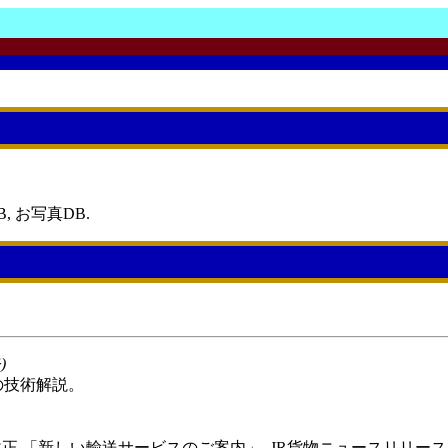
, お写真DB.
)
の技術解説。
刻改正 「新しい輸送サービスのご案内」, JR貨物ニュースリリース 30