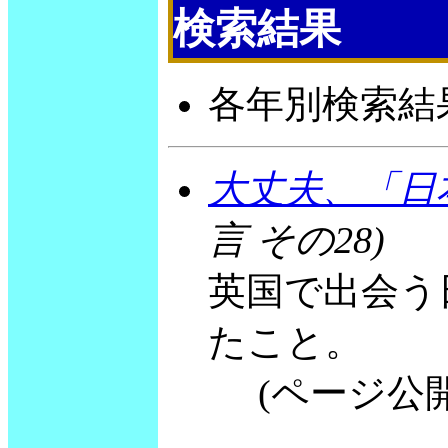
検索結果
各年別検索結
大丈夫、「日
言 その28)
英国で出会う
たこと。
(ページ公開 20