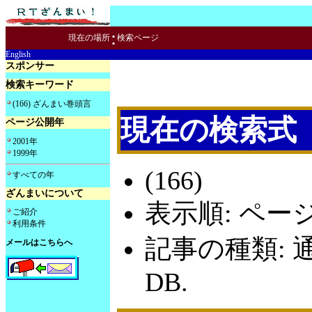
:
現在の場所
検索ページ
English
スポンサー
検索キーワード
(166) ざんまい巻頭言
現在の検索式
ページ公開年
2001年
1999年
(166)
すべての年
ざんまいについて
表示順: ペー
ご紹介
利用条件
記事の種類: 
メールはこちらへ
DB.