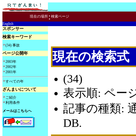
:
現在の場所
検索ページ
English
スポンサー
検索キーワード
(34) 事故
現在の検索式
ページ公開年
2003年
2002年
2001年
(34)
すべての年
表示順: ペー
ざんまいについて
ご紹介
利用条件
記事の種類: 
メールはこちらへ
DB.