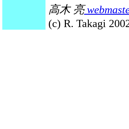
高木 亮
webmaste
(c) R. Takagi 2002